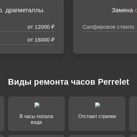
р. драгметаллы.
Замена
от 12000 ₽
Сапфировое стекло
от 16000 ₽
Ваше и
Ваше и
Ваше и
Виды ремонта часов Perrelet
Ваше и
Телефо
Ваше и
Ваш те
Ваш те
Ваш те
Марка и
В часы попала
Отстают стрелки
вода
Ваш те
Задайт
Вопрос
Вопрос