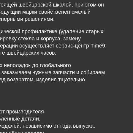
стоящей швейцарской школой, при этом он
родукции марки свойственен смелый
женерными решениями.
ической профилактике (удаление старых
ровку стекла и корпуса, замену
операции осуществляет сервис-центр Time9,
е швейцарских часов.
х неполадок до глобального
 заказываем нужные запчасти и собираем
ед возвратом, изделия тщательно
от производителя.
вленные детали.
делей, независимо от года выпуска.