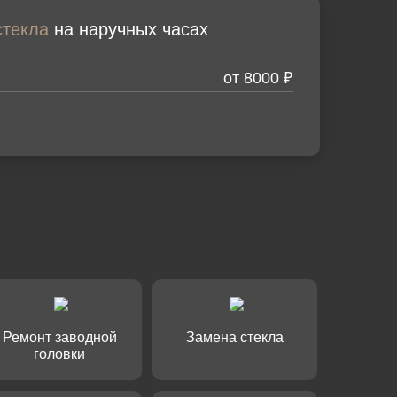
стекла
на наручных часах
от 8000 ₽
мя
мя
мя
мя
н
мя
лефон
лефон
лефон
 модель часов
Ремонт заводной
Замена стекла
головки
лефон
е вопрос