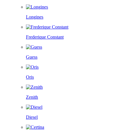
Longines
Frederique Constant
Guess
Oris
Zenith
Diesel