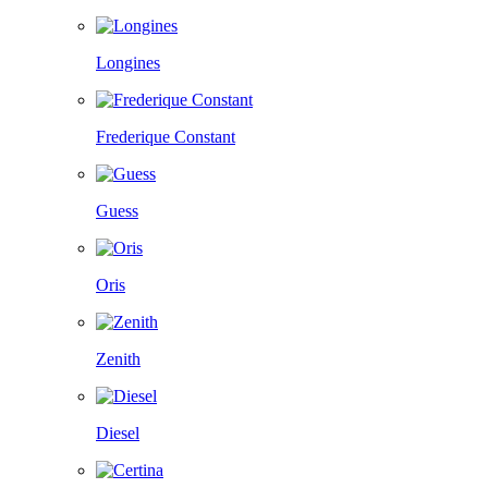
Longines
Frederique Constant
Guess
Oris
Zenith
Diesel