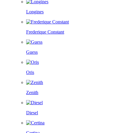
Longines
Frederique Constant
Guess
Oris
Zenith
Diesel
Certina