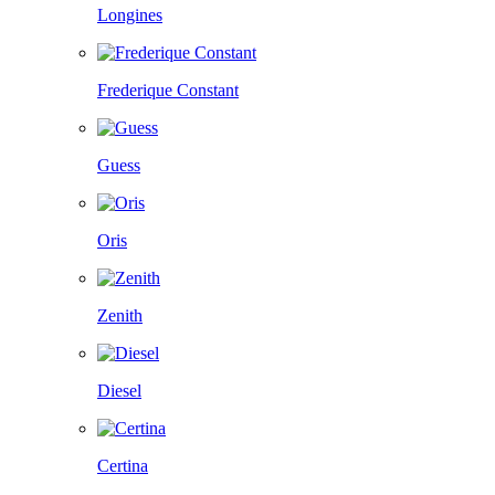
Longines
Frederique Constant
Guess
Oris
Zenith
Diesel
Certina