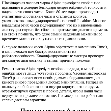
Швейцарская часовая марка Alpina приобрела глобальное
признание и доверие благодаря непревзойденной точности и
надежности своих часов. Более 80 лет марка производит
элегантные спортивные часы в стальном корпусе,
укомплектованные ударопрочной системой Incabloc. Многие
владельцы этих часов подчеркивают, что их излюбленные
аксессуары служат без сбоев на протяжении долгого времени.
Но стоит помнить, что даже самый надежный механизм со
временем может столкнуться с неисправностями.
В случае поломки часов Alpina обратитесь в компанию Time9,
и мы поможем вам быстро восстановить их
работоспособность. Квалифицированные мастера проведут
детальную диагностику и выявят причину поломки.
Ремонт часов Alpina требует особого подхода, и малейшие
ошибки могут лишь усугубить проблему. Часовая мастерская
Time9 располагает всем необходимым оборудованием для
качественного проведения любых манипуляций. Исправим
поломку любой сложности внутри корпуса, отполируем,
отремонтируем браслет и прочие детали, чтобы ваши часы
вернулись в прежнее состояние. По завершению работ наш
сервис дает вам гарантию.
Цены на ремонт Альпина